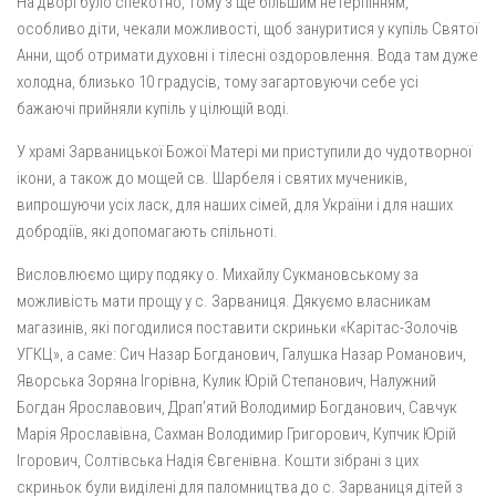
На дворі було спекотно, тому з ще більшим нетерпінням,
особливо діти, чекали можливості, щоб зануритися у купіль Святої
Анни, щоб отримати духовні і тілесні оздоровлення. Вода там дуже
холодна, близько 10 градусів, тому загартовуючи себе усі
бажаючі прийняли купіль у цілющій воді.
У храмі Зарваницької Божої Матері ми приступили до чудотворної
ікони, а також до мощей св. Шарбеля і святих мучеників,
випрошуючи усіх ласк, для наших сімей, для України і для наших
добродіїв, які допомагають спільноті.
Висловлюємо щиру подяку о. Михайлу Сукмановському за
можливість мати прощу у с. Зарваниця. Дякуємо власникам
магазинів, які погодилися поставити скриньки «Карітас-Золочів
УГКЦ», а саме: Сич Назар Богданович, Галушка Назар Романович,
Яворська Зоряна Ігорівна, Кулик Юрій Степанович, Налужний
Богдан Ярославович, Драп’ятий Володимир Богданович, Савчук
Марія Ярославівна, Сахман Володимир Григорович, Купчик Юрій
Ігорович, Солтівська Надія Євгенівна. Кошти зібрані з цих
скриньок були виділені для паломництва до с. Зарваниця дітей з