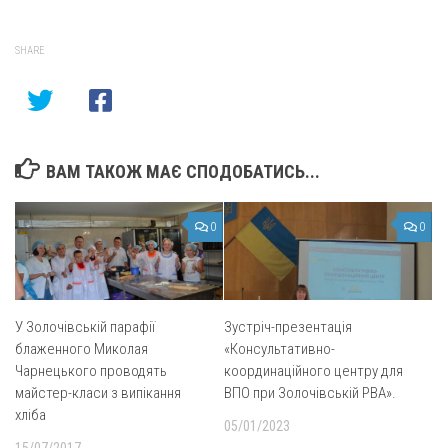
SHARE
ВАМ ТАКОЖ МАЄ СПОДОБАТИСЬ...
0
0
У Золочівській парафії
Зустріч-презентація
блаженного Миколая
«Консультативно-
Чарнецького проводять
координаційного центру для
майстер-класи з випікання
ВПО при Золочівській РВА».
хліба
05/01/2023