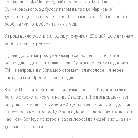
президента БФ «Милосердний самарянин» о. Михайла
Сукмановського, відбулося паломництво до Марійської
духовного центру с. Зарваниця (Тернопільської обл.) для осіб з
особливими потребами та їхніх сімей.
У прощі взяло участь 50 людей, у тому числі 20 сімей, де є дитина з
особливими потребами.
Під час дороги ми роздумували про запрошення Пресвятої
Богородиці, адже яка велика ласка бути запрошеним і відповісти
ТАК на запрошення Бога, щоб отримати благословення через
заступництво Пресвятої Богородиці.
В храмі Пресвятої Євхаристії відбулася спільна Літургія, на якій
багато скористалися з Таїнства Євхаристії. По її завершенні усі
вирушили на молитовну Хресну Ходу, проходячи від стації до стації
з «Ісусовою молитвою». Ця Хресна Дорога є дорогою кожного із
нас, і сам Бог Ісус Христос зі своєї любові до людей вирішив нам
допомогти її пройти.