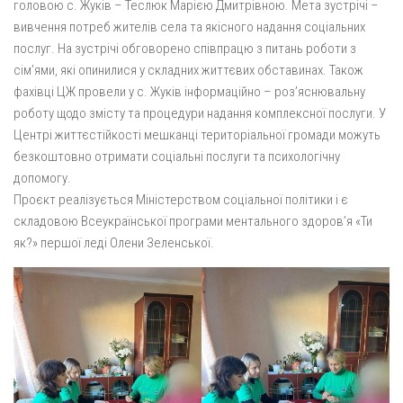
головою с. Жуків – Теслюк Марією Дмитрівною. Мета зустрічі –
вивчення потреб жителів села та якісного надання соціальних
послуг. На зустрічі обговорено співпрацю з питань роботи з
сім’ями, які опинилися у складних життєвих обставинах. Також
фахівці ЦЖ провели у с. Жуків інформаційно – роз’яснювальну
роботу щодо змісту та процедури надання комплексної послуги. У
Центрі життєстійкості мешканці територіальної громади можуть
безкоштовно отримати соціальні послуги та психологічну
допомогу.
Проєкт реалізується Міністерством соціальної політики і є
складовою Всеукраїнської програми ментального здоров’я «Ти
як?» першої леді Олени Зеленської.