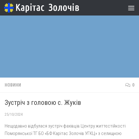
Skip to content
НОВИНИ
0
Зустріч з головою с. Жуків
25/10/2024
Нещодавно відбулася зустріч фахівців Центру життєстійкості
Поморянської ТГ БО «БФ Карітас Золочів УГКЦ» з селищною