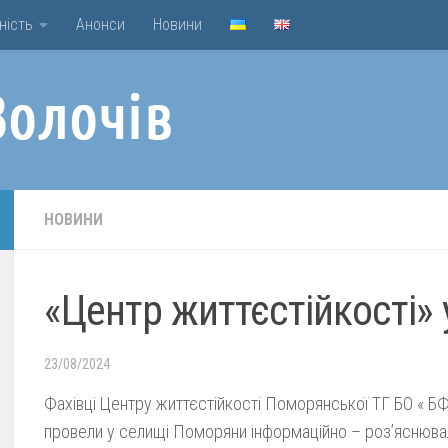
ність
Анонси
Новини
НОВИНИ
«Центр життєстійкості»
23/08/2024
Фахівці Центру життєстійкості Поморянської ТГ БО « Б
провели у селищі Поморяни інформаційно – розʼяснюва