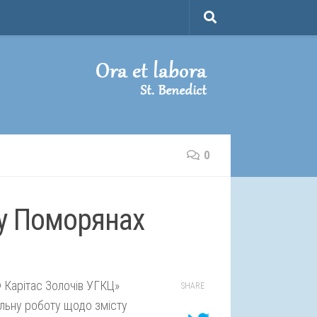
0
 у Поморянах
Ф Карітас Золочів УГКЦ»
SHARE
льну роботу щодо змісту