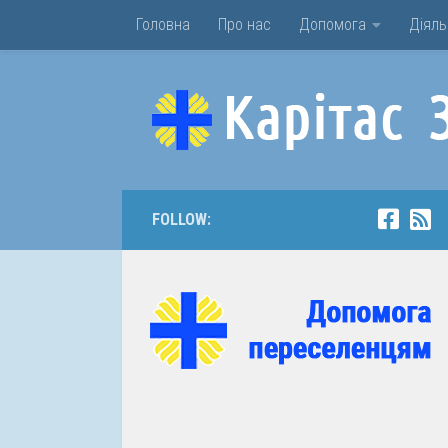
Головна
Про нас
Допомога
Діяль
Skip to content
FOLLOW: