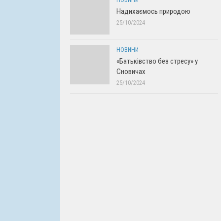
НОВИНИ
Надихаємось природою
25/10/2024
НОВИНИ
«Батьківство без стресу» у
Сновичах
25/10/2024