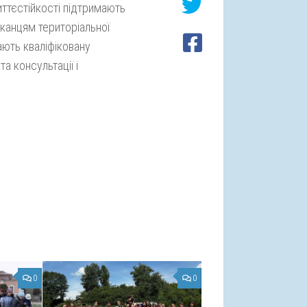
иттєстійкості підтримають
канцям територіальної
ають кваліфіковану
а консультації і
0
0