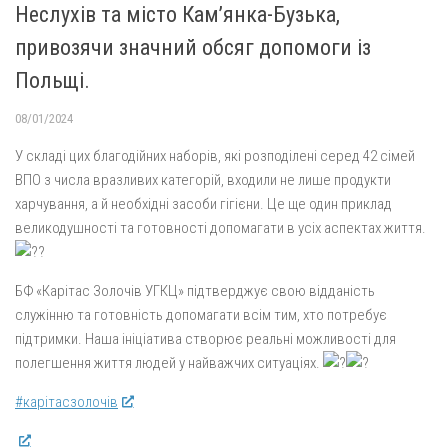
Неслухів та місто Кам’янка-Бузька,
привозячи значний обсяг допомоги із
Польщі.
08/01/2024
У складі цих благодійних наборів, які розподілені серед 42 сімей
ВПО з числа вразливих категорій, входили не лише продукти
харчування, а й необхідні засоби гігієни. Це ще один приклад
великодушності та готовності допомагати в усіх аспектах життя.
БФ «Карітас Золочів УГКЦ» підтверджує свою відданість
служінню та готовність допомагати всім тим, хто потребує
підтримки. Наша ініціатива створює реальні можливості для
полегшення життя людей у найважчих ситуаціях.
#карітасзолочів