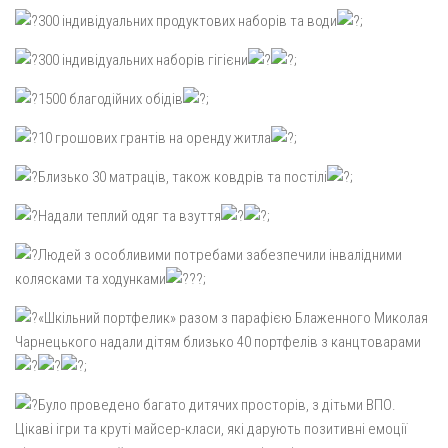
300 індивідуальних продуктових наборів та води
;
300 індивідуальних наборів гігієни
;
1500 благодійних обідів
;
10 грошових грантів на оренду житла
;
Близько 30 матраців, також ковдрів та постілі
;
Надали теплий одяг та взуття
;
Людей з особливими потребами забезпечили інвалідними
колясками та ходунками
;
«Шкільний портфелик» разом з парафією Блаженного Миколая
Чарнецького надали дітям близько 40 портфелів з канцтоварами
;
Було проведено багато дитячих просторів, з дітьми ВПО.
Цікаві ігри та круті майсер-класи, які дарують позитивні емоції