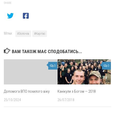
SHARE
Мітки:
#Золочів
#Карітас
ВАМ ТАКОЖ МАЄ СПОДОБАТИСЬ...
0
0
Допомога ВПО похилого віку
Канікули з Богом — 2018
25/10/2024
26/07/2018