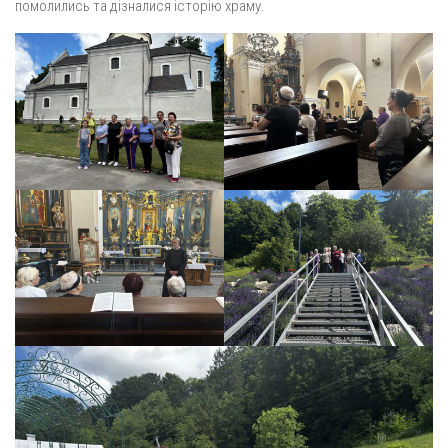
помолились та дізналися історію храму.