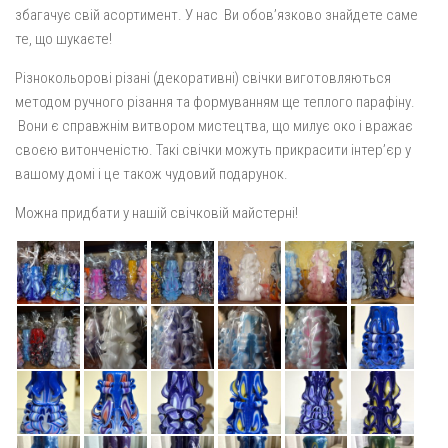
збагачує свій асортимент. У нас Ви обов’язково знайдете саме
те, що шукаєте!
Різнокольорові різані (декоративні) свічки виготовляються
методом ручного різання та формуванням ще теплого парафіну.
Вони є справжнім витвором мистецтва, що милує око і вражає
своєю витонченістю. Такі свічки можуть прикрасити інтер’єр у
вашому домі і це також чудовий подарунок.
Можна придбати у нашій свічковій майстерні!