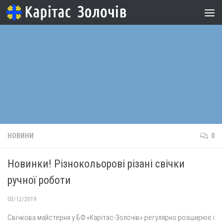
Skip to content
НОВИНИ
0
Новинки! Різнокольорові різані свічки
ручної роботи
03/12/2019
Свічкова майстерня у БФ «Карітас-Золочів» регулярно розширює і