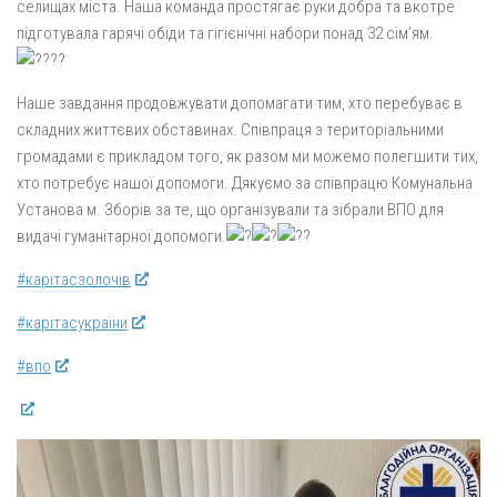
селищах міста. Наша команда простягає руки добра та вкотре
підготувала гарячі обіди та гігієнічні набори понад 32 сім’ям.
Наше завдання продовжувати допомагати тим, хто перебуває в
складних життєвих обставинах. Співпраця з територіальними
громадами є прикладом того, як разом ми можемо полегшити тих,
хто потребує
нашої допомоги. Дякуємо за співпрацю Комунальна
Установа м. Зборів за те, що організували та зібрали ВПО для
видачі гуманітарної допомоги.
#карітасзолочів
#карітасукраїни
#впо