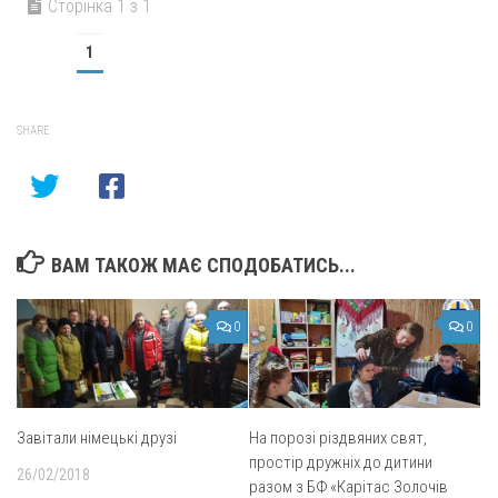
Сторінка 1 з 1
1
SHARE
ВАМ ТАКОЖ МАЄ СПОДОБАТИСЬ...
0
0
Завітали німецькі друзі
На порозі різдвяних свят,
простір дружніх до дитини
26/02/2018
разом з БФ «Карітас Золочів