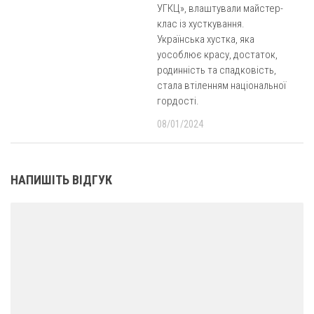
УГКЦ», влаштували майстер-
клас із хусткування.
Українська хустка, яка
уособлює красу, достаток,
родинність та спадковість,
стала втіленням національної
гордості.
08/01/2024
НАПИШІТЬ ВІДГУК