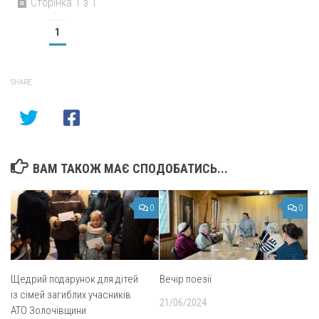
Сторінка 1 з 1
1
SHARE
ВАМ ТАКОЖ МАЄ СПОДОБАТИСЬ...
0
0
Щедрий подарунок для дітей
Вечір поезії
із сімей загиблих учасників
21/06/2024
АТО Золочівщини