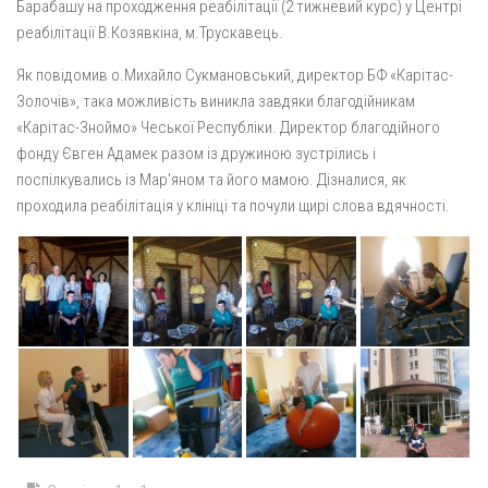
Барабашу на проходження реабілітації (2 тижневий курс) у Центрі
реабілітації В.Козявкіна, м.Трускавець.
Як повідомив о.Михайло Сукмановський, директор БФ «Карітас-
Золочів», така можливість виникла завдяки благодійникам
«Карітас-Зноймо» Чеської Республіки. Директор благодійного
фонду Євген Адамек разом із дружиною зустрілись і
поспілкувались із Мар’яном та його мамою. Дізналися, як
проходила реабілітація у клініці та почули щирі слова вдячності.