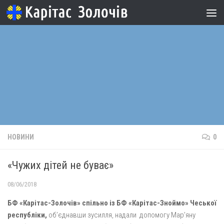
Skip to content
НОВИНИ
0
«Чужих дітей не буває»
08/06/2018
БФ «Карітас-Золочів» спільно із БФ «Карітас-Зноймо» Чеської
республіки,
об’єднавши зусилля, надали допомогу Мар’яну