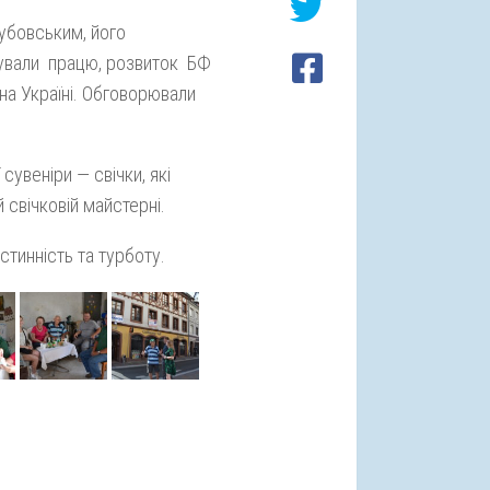
кубовським, його
вали працю, розвиток БФ
на Україні. Обговорювали
сувеніри — свічки, які
 свічковій майстерні.
тинність та турботу.