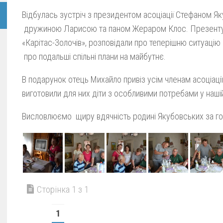
Відбулась зустріч з президентом асоціації Стефаном Я
дружиною Ларисою та паном Жераром Клос. Презенту
«Карітас-Золочів», розповідали про теперішню ситуацію 
про подальші спільні плани на майбутнє.
В подарунок отець Михайло привіз усім членам асоціації 
виготовили для них діти з особливими потребами у нашій
Висловлюємо щиру вдячність родині Якубовських за гос
Сторінка 1 з 1
1