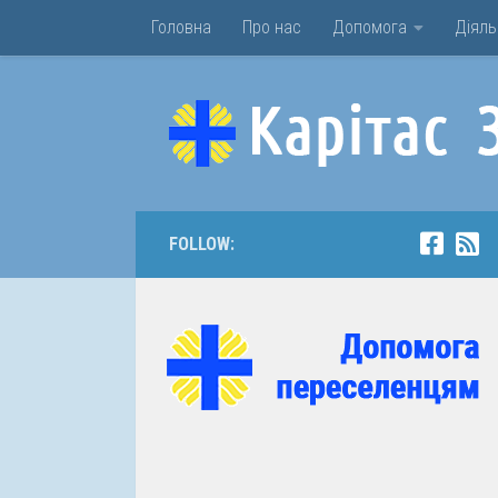
Головна
Про нас
Допомога
Діяль
Skip to content
FOLLOW: