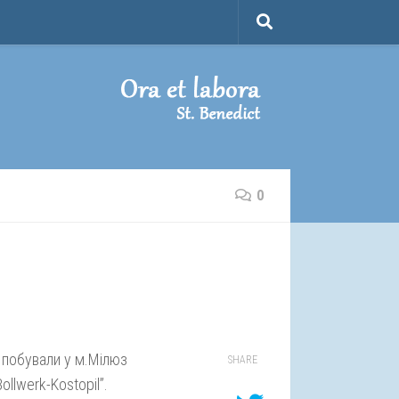
0
 побували у м.Мілюз
SHARE
llwerk-Kostopil”.