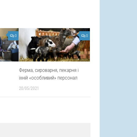
0
0
Ферма, сироварня, пекарня і
їхній «особливий» персонал
20/05/2021