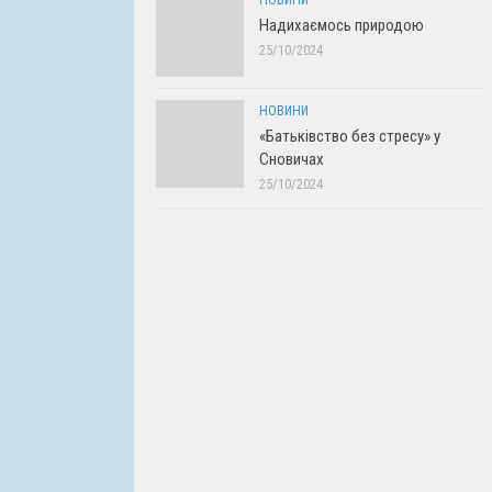
НОВИНИ
Надихаємось природою
25/10/2024
НОВИНИ
«Батьківство без стресу» у
Сновичах
25/10/2024