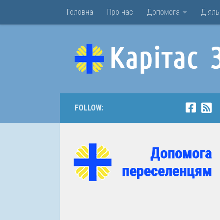
Головна
Про нас
Допомога
Діяль
Skip to content
FOLLOW: