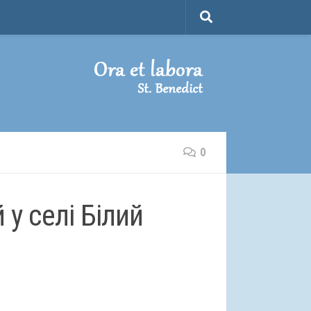
0
 у селі Білий