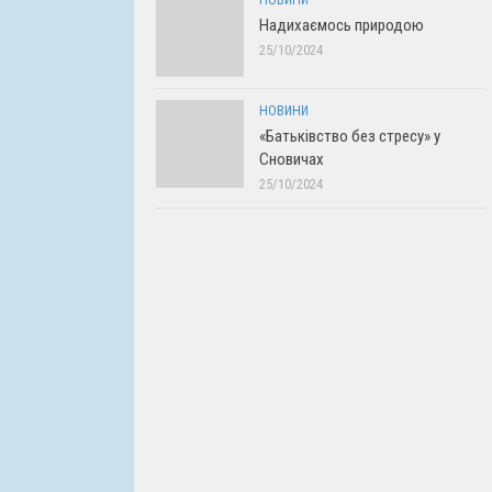
НОВИНИ
Надихаємось природою
25/10/2024
НОВИНИ
«Батьківство без стресу» у
Сновичах
25/10/2024