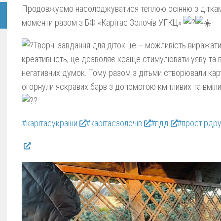
Продовжуємо насолоджуватися теплою осінню з дітками
моменти разом з БФ «Карітас Золочів УГКЦ»
Творчі завдання для діток це – можливість виражат
креативність, це дозволяє краще стимулювати уяву та в
негативних думок. Тому разом з дітьми створювали карти
огорнули яскравих барв з допомогою кмітливих та вміли
#карітасукраїни
#карітасзолочів
#пдд
#простірдр