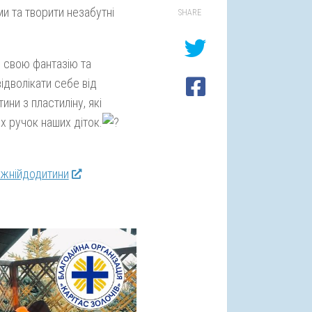
 та творити незабутні
SHARE
и свою фантазію та
ідволікати себе від
ни з пластиліну, які
х ручок наших діток.
ужнійдодитини