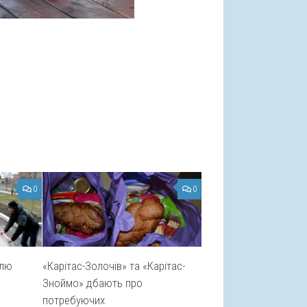
0
0
алю
«Карітас-Золочів» та «Карітас-
Зноймо» дбають про
потребуючих