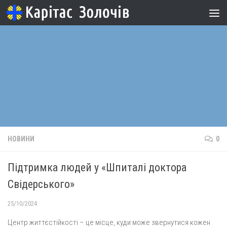
Skip to content
НОВИНИ
0
Підтримка людей у «Шпиталі доктора
Свідерського»
25/10/2024
Центр життєстійкості – це місце, куди може звернутися кожен