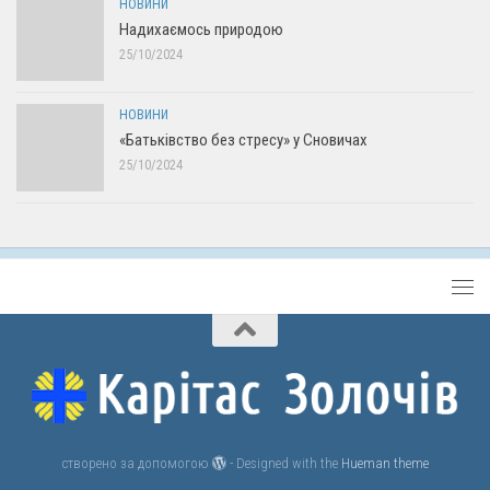
НОВИНИ
Надихаємось природою
25/10/2024
НОВИНИ
«Батьківство без стресу» у Сновичах
25/10/2024
створено за допомогою
- Designed with the
Hueman theme