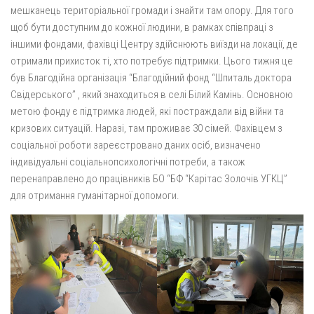
мешканець територіальної громади і знайти там опору. Для того
щоб бути доступним до кожної людини, в рамках співпраці з
іншими фондами, фахівці Центру здійснюють виїзди на локації, де
отримали прихисток ті, хто потребує підтримки. Цього тижня це
був Благодійна організація “Благодійний фонд “Шпиталь доктора
Свідерського” , який знаходиться в селі Білий Камінь. Основною
метою фонду є підтримка людей, які постраждали від війни та
кризових ситуацій. Наразі, там проживає 30 сімей. Фахівцем з
соціальної роботи зареєстровано даних осіб, визначено
індивідуальні соціальнопсихологічні потреби, а також
перенаправлено до працівників БО “БФ “Карітас Золочів УГКЦ”
для отримання гуманітарної допомоги.