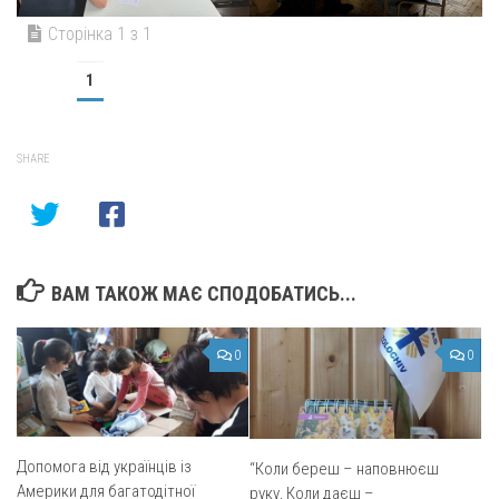
Сторінка 1 з 1
1
SHARE
ВАМ ТАКОЖ МАЄ СПОДОБАТИСЬ...
0
0
Допомога від українців із
“Коли береш – наповнюєш
Америки для багатодітної
руку, Коли даєш –