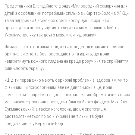
Представники Благодійного фонду «Милосердний самарянин для
дітей з особливими потребами» спільно з «Карітас-Золочів УГКЦ»
та за підтримки Львівської освітньої фундації вирішили
організувати пересувну виставку дитячих малюнків «Любіть
Україну», про яку так довго мріяли юні художники.
Як зазначають організатори, дитячі шедеври вражають своєю
оригінальністю та безпосередністю та вірять, що вони
надихатимуть кожного глядача на краще розуміння та сприйняття
слів «любіть Україну».
«Ці діти переважно мають серйозні проблеми зі здоров’ям, чи то
фізичним, чи психологічним, але не дивлячись на це, вони
намагаються сприймати щось прекрасне і відображати це в своїх
малюнках» – розповів президент благодійного фонду о. Михайло
Сукмановський, а також наголосив, що ця експозиція
виставлятиметься по всій Україні і не тільки, та буде
представлена у Верховній Раді.