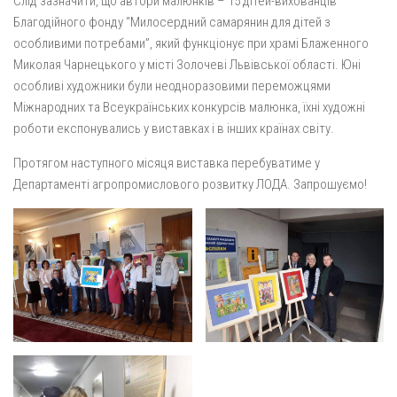
Слід зазначити, що автори малюнків – 15 дітей-вихованців
Благодійного фонду “Милосердний самарянин для дітей з
особливими потребами”, який функціонує при храмі Блаженного
Миколая Чарнецького у місті Золочеві Львівської області. Юні
особливі художники були неодноразовими переможцями
Міжнародних та Всеукраїнських конкурсів малюнка, їхні художні
роботи експонувались у виставках і в інших країнах світу.
Протягом наступного місяця виставка перебуватиме у
Департаменті агропромислового розвитку ЛОДА. Запрошуємо!