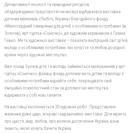
Департаменті екології та природних ресурсів
облдержадміністрації протягом місяця відбувалася виставка
дитячих малюнків «Любіть Україну» благодійного фонду
«Милосердний самарянин для дітей з особливими потребами» (м.
Золочів), арт-гуртка «Сонечко», де художнім керівником є Галина
Гевко. Мета художньої виставки – показати внутрішній світ дітей,
молоді з особливими потребами, їхні почуття та любов до рідної
країни через художнє мистецтво.
Вже понад 5 років діти та молодь займаються малюванням у арт-
гуртку «Сонечко», фахівці фонду допомагають дітям та молоді з
особливими потребами віднайти себе, покращувати свій
емоційно-психологічний стан за допомогою мистецтва,
відкривати у собі нові таланти.
На виставці експонується 20 художніх робіт. Представлені
малюнки дуже щирі, яскраві і надзвичайно змістовні. Діти мріють
про щастя, мир, любов, про величні досягнення України, вони
знають, якою хочуть бачити Україну.