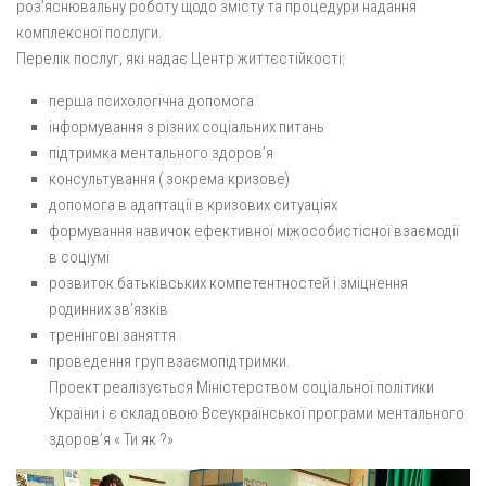
розʼяснювальну роботу щодо змісту та процедури надання
комплексної послуги.
Перелік послуг, які надає Центр життєстійкості:
перша психологічна допомога
інформування з різних соціальних питань
підтримка ментального здоров’я
консультування ( зокрема кризове)
допомога в адаптації в кризових ситуаціях
формування навичок ефективної міжособистісної взаємодії
в соціумі
розвиток батьківських компетентностей і зміцнення
родинних звʼязків
тренінгові заняття
проведення груп взаємопідтримки.
Проект реалізується Міністерством соціальної політики
України і є складовою Всеукраїнської програми ментального
здоров’я « Ти як ?»