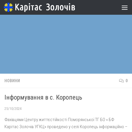
Skip to content
НОВИНИ
0
Інформування в с. Коропець
25/10/2024
Фахівцями Центру життєстійкості Поморянської ТГ БО « БФ
Карітас Золочів УГКЦ» проведено у селі Коропець інформаційно –