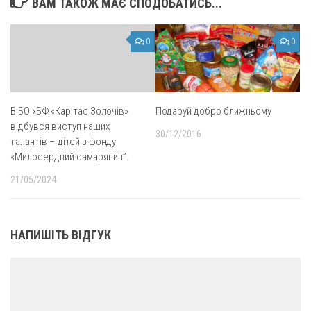
ВАМ ТАКОЖ МАЄ СПОДОБАТИСЬ...
0
0
В БО «БФ «Карітас Золочів»
Подаруй добро ближньому
відбувся виступ наших
30/12/2016
талантів – дітей з фонду
«Милосердний самарянин”.
21/05/2024
НАПИШІТЬ ВІДГУК