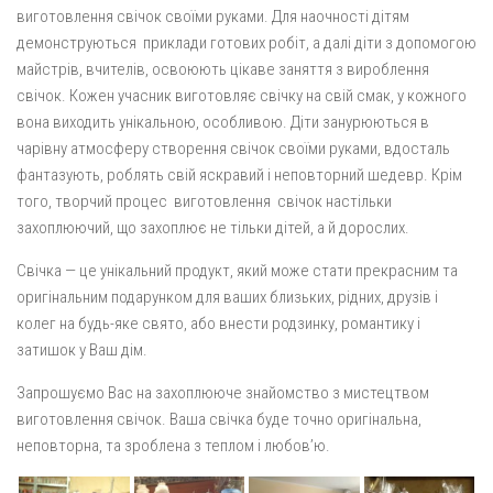
виготовлення свічок своїми руками. Для наочності дітям
демонструються приклади готових робіт, а далі діти з допомогою
майстрів, вчителів, освоюють цікаве заняття з вироблення
свічок. Кожен учасник виготовляє свічку на свій смак, у кожного
вона виходить унікальною, особливою. Діти занурюються в
чарівну атмосферу створення свічок своїми руками, вдосталь
фантазують, роблять свій яскравий і неповторний шедевр. Крім
того, творчий процес виготовлення свічок настільки
захоплюючий, що захоплює не тільки дітей, а й дорослих.
Свічка — це унікальний продукт, який може стати прекрасним та
оригінальним подарунком для ваших близьких, рідних, друзів і
колег на будь-яке свято, або внести родзинку, романтику і
затишок у Ваш дім.
Запрошуємо Вас на захоплююче знайомство з мистецтвом
виготовлення свічок. Ваша свічка буде точно оригінальна,
неповторна, та зроблена з теплом і любов’ю.