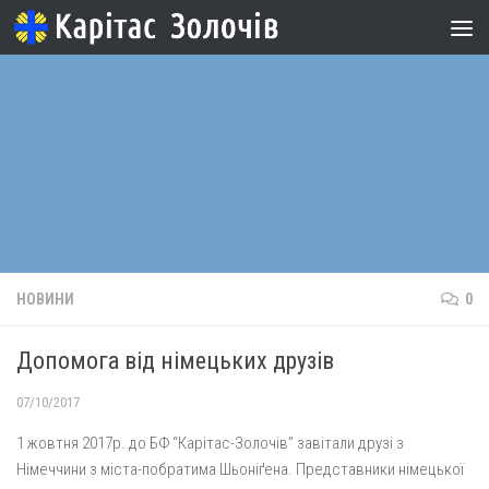
Skip to content
НОВИНИ
0
Допомога від німецьких друзів
07/10/2017
1 жовтня 2017р. до БФ “Карітас-Золочів” завітали друзі з
Німеччини з міста-побратима Шьоніґена. Представники німецької