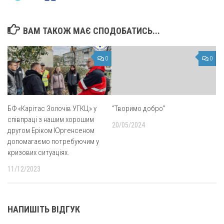
ВАМ ТАКОЖ МАЄ СПОДОБАТИСЬ...
0
0
БФ «Карітас Золочів УГКЦ» у
“Творимо добро”
співпраці з нашим хорошим
20/05/2024
другом Еріком Юргенсеном
допомагаємо потребуючим у
кризових ситуаціях.
11/12/2023
НАПИШІТЬ ВІДГУК