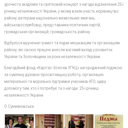
урочиста академія та святковий концерт з нагоди відзначення 25-ї
річниці незалежності України, у якому взяли участь керівництво
району, ветерани національно-визвольних змагань,
військовослужбовці, представники політичних партій,
громадських організацій, громадськість району.
Відбулося вручення грамот та подяк мешканцям та організаціям
району, які своєю працею внесли вагомий вклад у розвиток
України та Золочівщини за роки незалежності України.
Благодійний фонд «Карітас-Золочів УГКЦ» нагороджений подякою
за сумлінну духовно-просвітницьку роботу, організацію
матеріальної та моральної підтримки учасників АТО, щиру
допомогу тим, хто її потребує та з нагоди 25-ї річниці
незалежності України.
О.Сукмановська